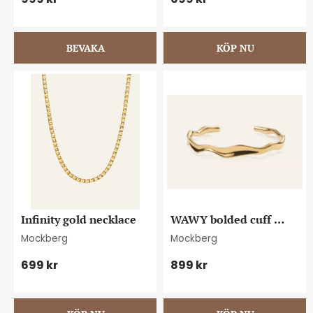
Infinity gold necklace
WAWY bolded cuff 
gold bracelet
Mockberg
Mockberg
699
kr
899
kr