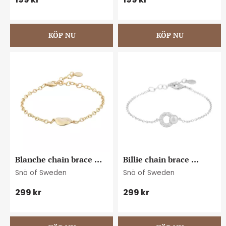
Blanche chain brace 
Billie chain brace 
plain g
s/clear
Snö of Sweden
Snö of Sweden
299
kr
299
kr