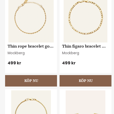
Thin rope bracelet gold 
Thin figaro bracelet 
medium
gold medium
Mockberg
Mockberg
499
kr
499
kr