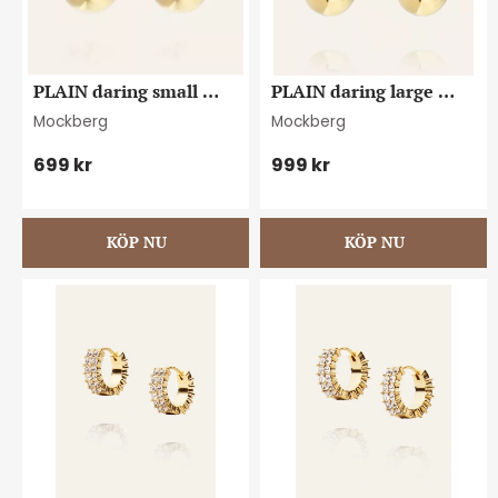
PLAIN daring small 
PLAIN daring large 
gold dupe earring
gold dupe earring
Mockberg
Mockberg
699
kr
999
kr