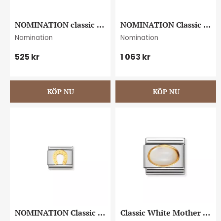
NOMINATION classic 
NOMINATION Classic 
Star Of David
Tower Of Pisa
Nomination
Nomination
525
kr
1 063
kr
NOMINATION Classic 
Classic White Mother 