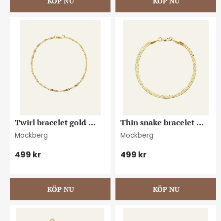
Twirl bracelet gold 
Thin snake bracelet 
medium
gold medium
Mockberg
Mockberg
499
kr
499
kr