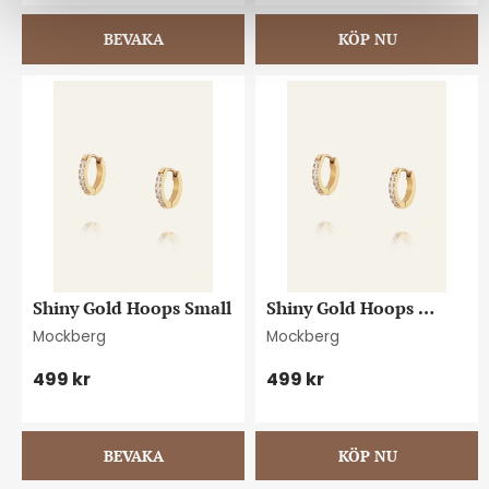
Shiny Gold Hoops Small
Shiny Gold Hoops 
Medium
Mockberg
Mockberg
499
kr
499
kr