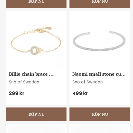
Billie chain brace 
Naomi small stone cuff 
g/clear
brace s/clear
Snö of Sweden
Snö of Sweden
299
kr
499
kr