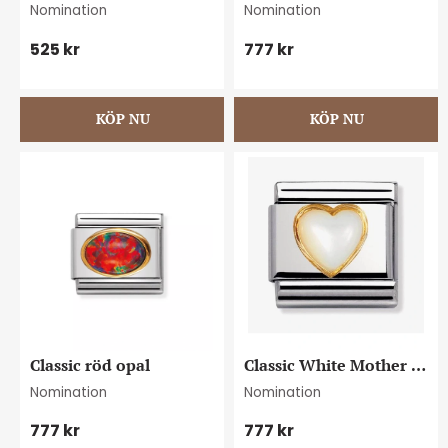
Horseshoe
Of Pearl
Nomination
Nomination
525
kr
777
kr
Classic röd opal
Classic White Mother 
Of Pearl Heart
Nomination
Nomination
777
kr
777
kr