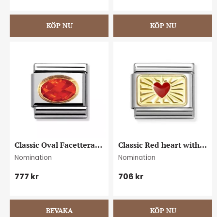
Classic Oval Facetterad 
Classic Red heart with 
Cubic Zirconia Orange
Etched Detail
Nomination
Nomination
777
kr
706
kr