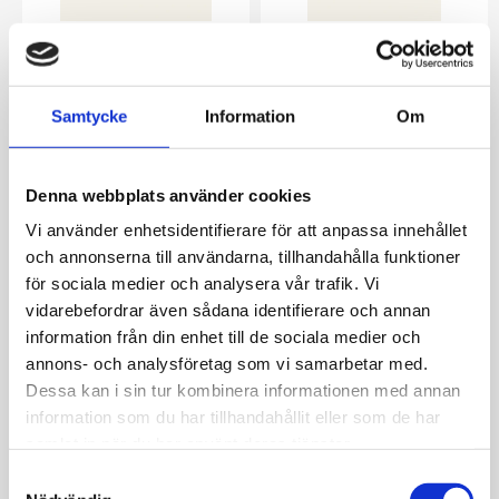
Honey Gold Ring 54
Bold Gold Ring 56
Mockberg
Mockberg
699
kr
699
kr
Samtycke
Information
Om
Denna webbplats använder cookies
Vi använder enhetsidentifierare för att anpassa innehållet
och annonserna till användarna, tillhandahålla funktioner
för sociala medier och analysera vår trafik. Vi
vidarebefordrar även sådana identifierare och annan
information från din enhet till de sociala medier och
annons- och analysföretag som vi samarbetar med.
Dessa kan i sin tur kombinera informationen med annan
information som du har tillhandahållit eller som de har
samlat in när du har använt deras tjänster.
ELSA gold ring strl 54
Amour Gold Ring 54
S
Mockberg
Mockberg