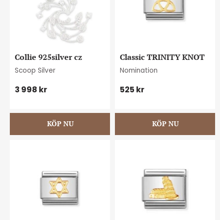
Collie 925silver cz
Classic TRINITY KNOT
Scoop Silver
Nomination
3 998
kr
525
kr