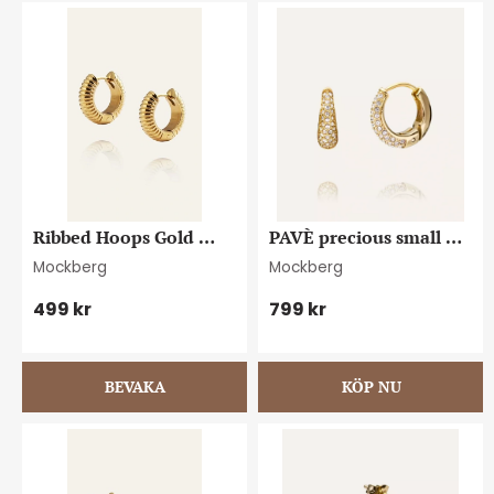
Ribbed Hoops Gold 
PAVÈ precious small 
small
gold hoops
Mockberg
Mockberg
499
kr
799
kr