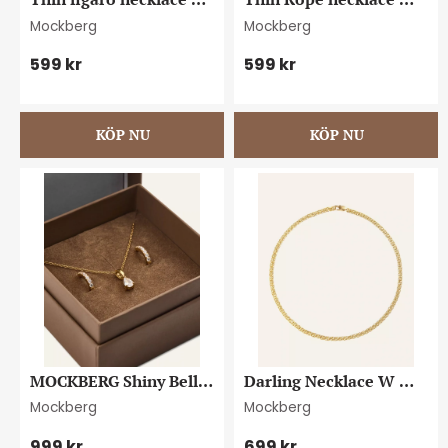
gold
gold
Mockberg
Mockberg
599
kr
599
kr
MOCKBERG Shiny Belle 
Darling Necklace W 
gold combo
Gold
Mockberg
Mockberg
999
kr
699
kr