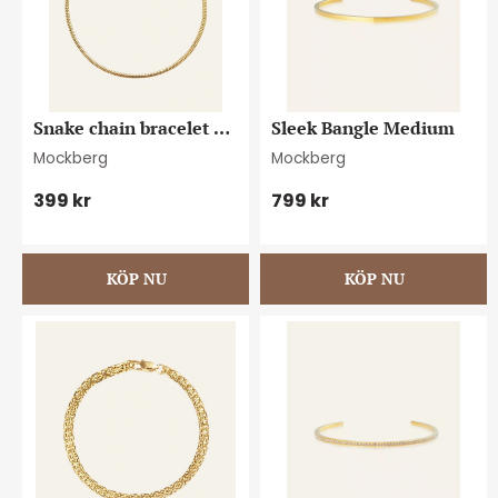
Snake chain bracelet 
Sleek Bangle Medium
gold medium
Mockberg
Mockberg
399
kr
799
kr