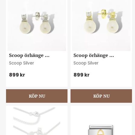
Scoop örhänge 
Scoop örhänge 
sötvattenpärla
sötvattenpärla
Scoop Silver
Scoop Silver
899
kr
899
kr