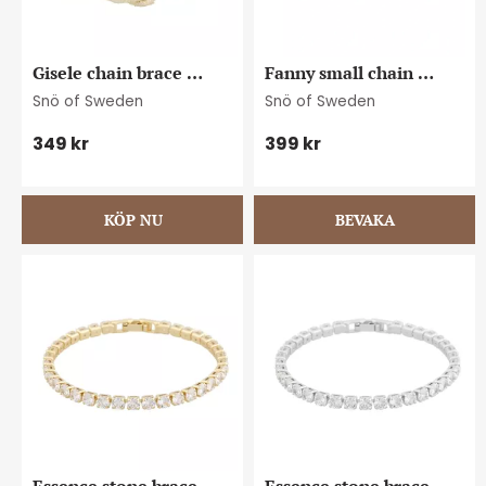
Gisele chain brace 
Fanny small chain 
plain g
brace s/clear
Snö of Sweden
Snö of Sweden
349
kr
399
kr