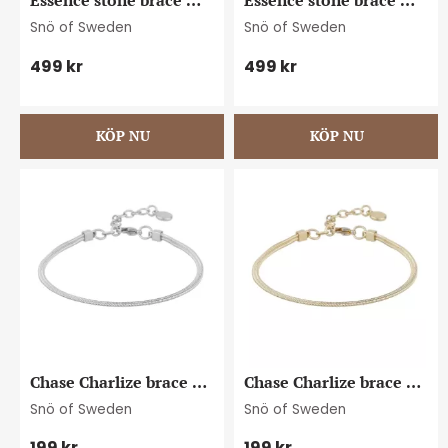
Essence stone brace 
Essence stone brace 
g/clear
s/clear
Snö of Sweden
Snö of Sweden
499
kr
499
kr
Chase Charlize brace 
Chase Charlize brace 
plain s
plain g
Snö of Sweden
Snö of Sweden
199
kr
199
kr