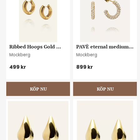
Ribbed Hoops Gold 
PAVÈ eternal medium 
Medium
gold earrings
Mockberg
Mockberg
499
kr
899
kr