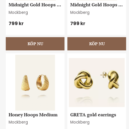
Midnight Gold Hoops 
Midnight Gold Hoops 
Small
Medium
Mockberg
Mockberg
799
kr
799
kr
Honey Hoops Medium
GRETA gold earrings
Mockberg
Mockberg