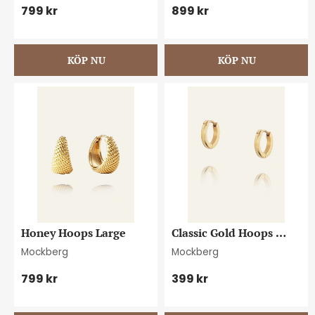
799
kr
899
kr
Honey Hoops Large
Classic Gold Hoops 
Medium
Mockberg
Mockberg
799
kr
399
kr