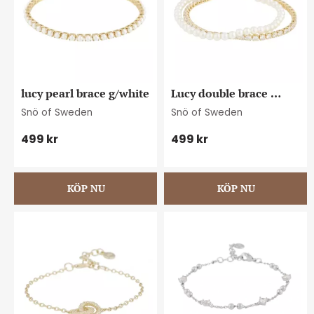
lucy pearl brace g/white
Lucy double brace 
g/white
Snö of Sweden
Snö of Sweden
499
kr
499
kr