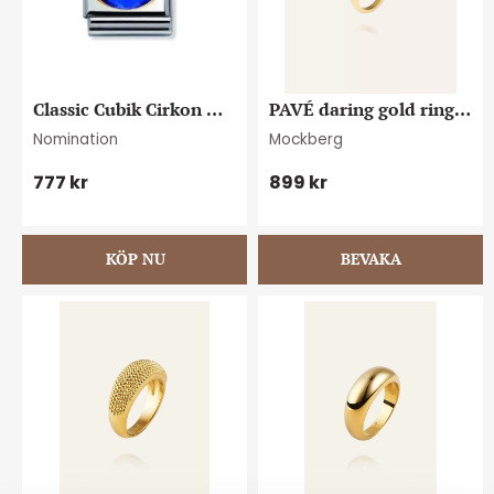
Classic Cubik Cirkon 
PAVÉ daring gold ring 
mörkblå
strl 54
Nomination
Mockberg
777
kr
899
kr