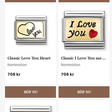
Classic Love You Heart
Classic I Love You med 
rött hjärta
Nomination
Nomination
706
kr
706
kr