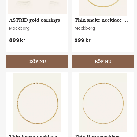
ASTRID gold earrings
Thin snake necklace 
gold
Mockberg
Mockberg
899
kr
599
kr
Thin figaro necklace 
Thin Rope necklace 